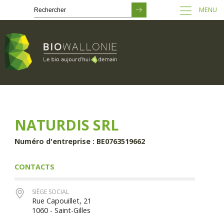
MENU
Passer
au
contenu
principal
NATURDIS SRL
Numéro d'entreprise : BE0763519662
CONTACTS
SIÈGE SOCIAL
Rue Capouillet, 21
1060 - Saint-Gilles