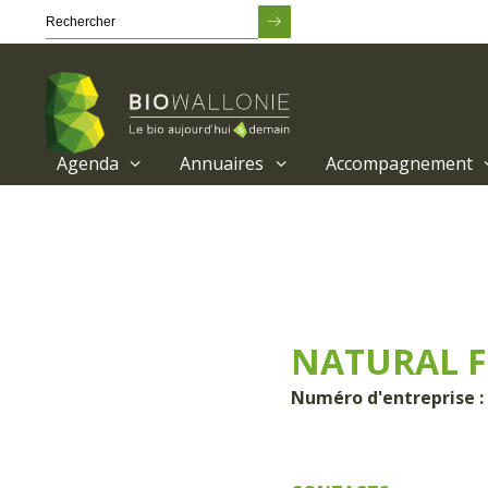
Agenda
Annuaires
Accompagnement
Passer
au
contenu
principal
NATURAL FI
Numéro d'entreprise : 