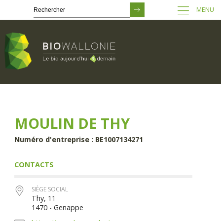
MENU
Passer
au
contenu
principal
MOULIN DE THY
Numéro d'entreprise : BE1007134271
CONTACTS
SIÈGE SOCIAL
Thy, 11
1470 - Genappe