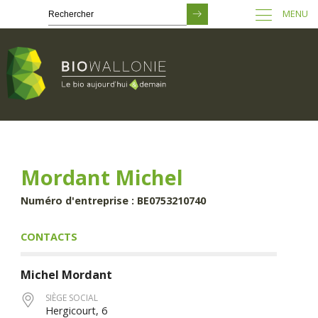
MENU
Passer
au
contenu
principal
Mordant Michel
Numéro d'entreprise : BE0753210740
CONTACTS
Michel
Mordant
SIÈGE SOCIAL
Hergicourt, 6