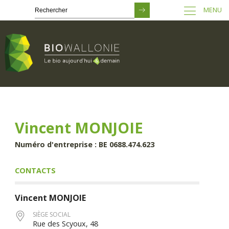
MENU
Passer
au
contenu
principal
Vincent MONJOIE
Numéro d'entreprise : BE 0688.474.623
CONTACTS
Vincent
MONJOIE
SIÈGE SOCIAL
Rue des Scyoux, 48