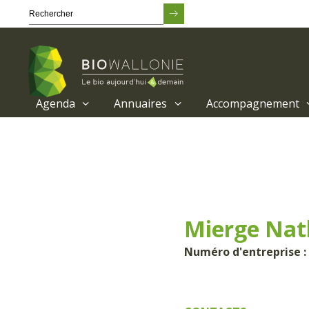
Agenda
Annuaires
Accompagnement
Passer
au
contenu
principal
Mierge Na
Numéro d'entreprise : 