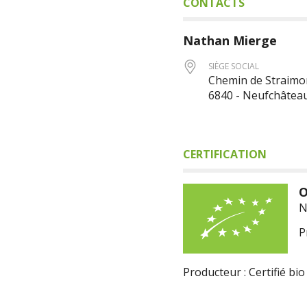
CONTACTS
Nathan
Mierge
SIÈGE SOCIAL
Chemin de Straimon
6840 - Neufchâtea
CERTIFICATION
O
N
P
Producteur : Certifié bio