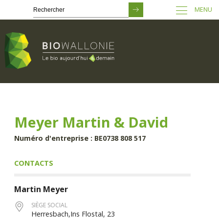
MENU
Passer
au
contenu
principal
Meyer Martin & David
Numéro d'entreprise : BE0738 808 517
CONTACTS
Martin
Meyer
SIÈGE SOCIAL
Herresbach,Ins Flostal, 23