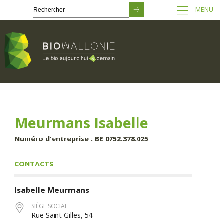
MENU
Passer
au
contenu
principal
Meurmans Isabelle
Numéro d'entreprise : BE 0752.378.025
CONTACTS
Isabelle
Meurmans
SIÈGE SOCIAL
Rue Saint Gilles, 54