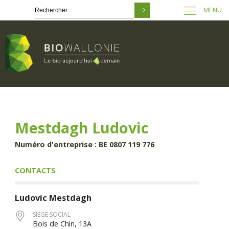
MENU
Passer
au
contenu
principal
Mestdagh Ludovic
Numéro d'entreprise : BE 0807 119 776
CONTACTS
Ludovic
Mestdagh
SIÈGE SOCIAL
Bois de Chin, 13A