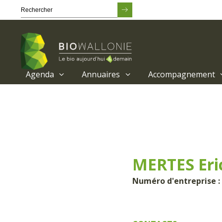
Agenda
Annuaires
Accompagnement
Passer
au
contenu
principal
MERTES Eri
Numéro d'entreprise :