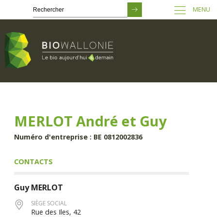
MENU
Passer
au
contenu
principal
MERLOT André et Guy
Numéro d'entreprise : BE 0812002836
CONTACTS
Guy
MERLOT
SIÈGE SOCIAL
Rue des Iles, 42