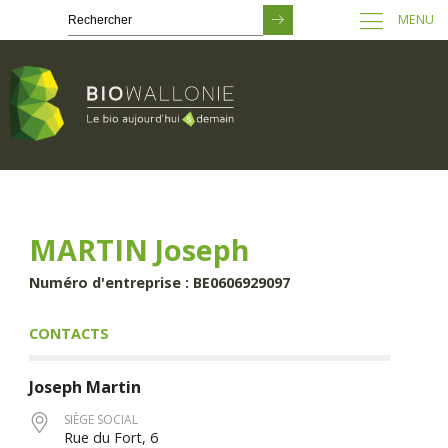
MENU
Passer
au
contenu
principal
MARTIN Joseph
Numéro d'entreprise : BE0606929097
CONTACTS
Joseph
Martin
SIÈGE SOCIAL
Rue du Fort, 6