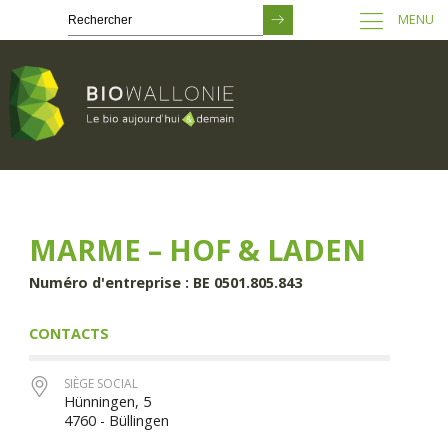
MENU
Passer
au
contenu
principal
MARME – HOF & LADEN
Numéro d'entreprise : BE 0501.805.843
CONTACTS
SIÈGE SOCIAL
Hünningen, 5
4760 - Büllingen