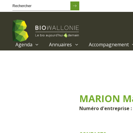
Agenda
Annuaires
Accompagnement
Passer
au
contenu
principal
MARION M
Numéro d'entreprise : 