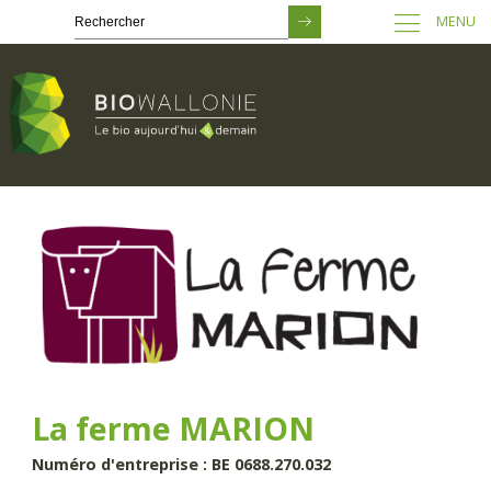
MENU
Passer
au
contenu
principal
La ferme MARION
Numéro d'entreprise : BE 0688.270.032