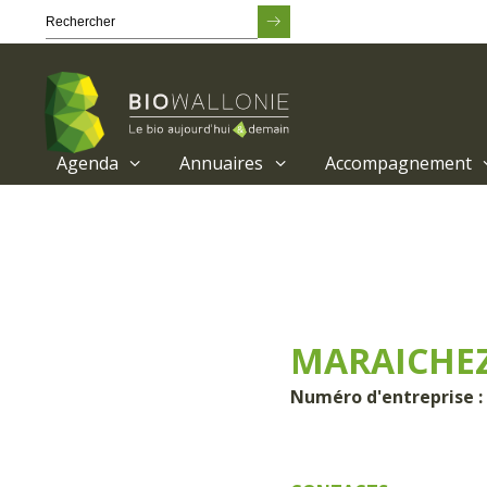
Agenda
Annuaires
Accompagnement
Passer
au
contenu
principal
MARAICHE
Numéro d'entreprise :