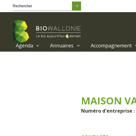
Agenda
Annuaires
Accompagnement
Passer
au
contenu
principal
MAISON V
Numéro d'entreprise :