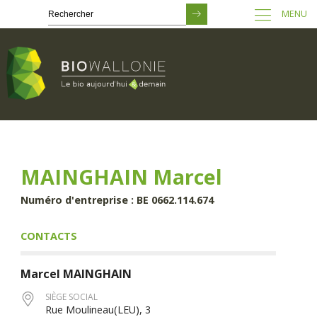
MENU
Passer
au
contenu
principal
MAINGHAIN Marcel
Numéro d'entreprise : BE 0662.114.674
CONTACTS
Marcel
MAINGHAIN
SIÈGE SOCIAL
Rue Moulineau(LEU), 3