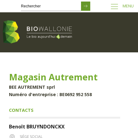
MENU
Passer
au
contenu
principal
Magasin Autrement
BEE AUTREMENT sprl
Numéro d'entreprise : BE0692 952 558
CONTACTS
Benoît
BRUYNDONCKX
SIÈGE SOCIAL