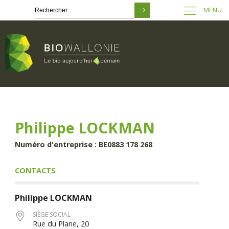
MENU
Passer
au
contenu
principal
Philippe LOCKMAN
Numéro d'entreprise : BE0883 178 268
CONTACTS
Philippe
LOCKMAN
SIÈGE SOCIAL
Rue du Plane, 20