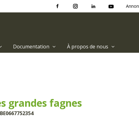
Annon
Documentation
À propos de nous
s grandes fagnes
 BE0667752354