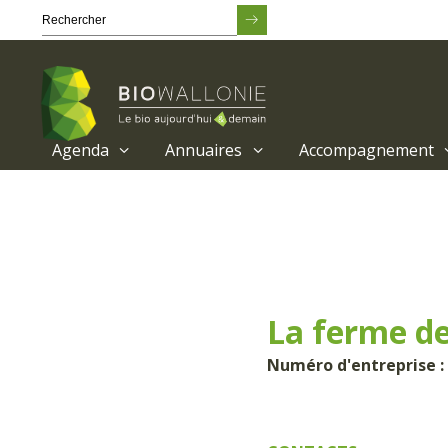
Agenda
Annuaires
Accompagnement
Passer
au
contenu
principal
La ferme de
Numéro d'entreprise :