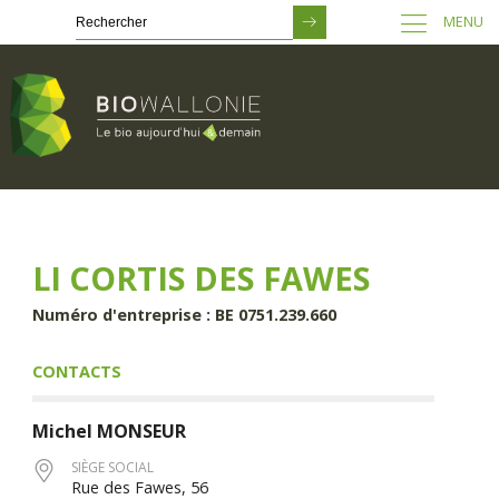
MENU
Passer
au
contenu
principal
LI CORTIS DES FAWES
Numéro d'entreprise : BE 0751.239.660
CONTACTS
Michel
MONSEUR
SIÈGE SOCIAL
Rue des Fawes, 56