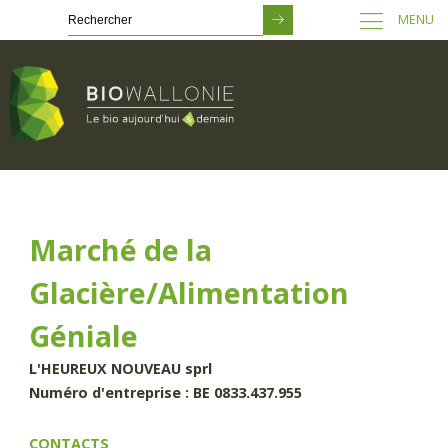
MENU
Passer
au
contenu
principal
Marché de la
Glacière/Alimentation
Géniale
L'HEUREUX NOUVEAU sprl
Numéro d'entreprise : BE 0833.437.955
CONTACTS