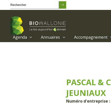
Agenda
Annuaires
Accompagnement
Passer
au
contenu
principal
PASCAL & 
JEUNIAUX
Numéro d'entreprise : 