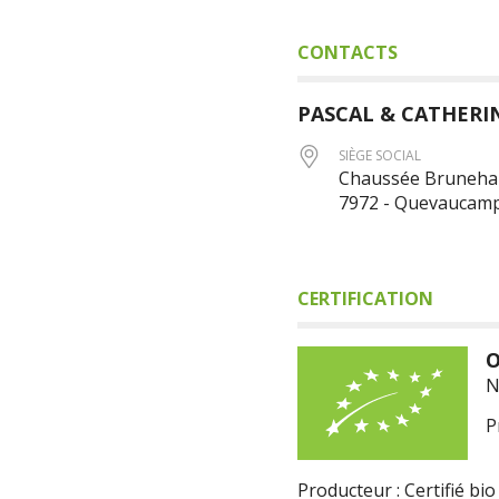
CONTACTS
PASCAL & CATHERI
SIÈGE SOCIAL
Chaussée Brunehau
7972 - Quevaucam
CERTIFICATION
O
N
P
Producteur : Certifié bio