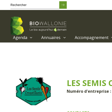
Agenda
Annuaires
Accompagnement
Passer
au
contenu
principal
LES SEMIS 
Numéro d'entreprise :