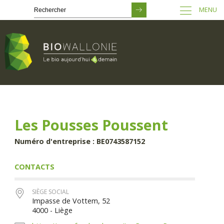
MENU
Passer
au
contenu
principal
Les Pousses Poussent
Numéro d'entreprise : BE0743587152
CONTACTS
SIÈGE SOCIAL
Impasse de Vottem, 52
4000 - Liège