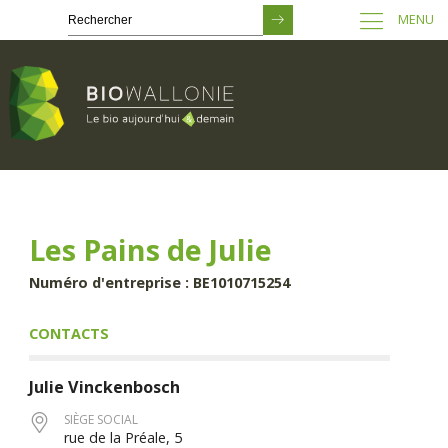
MENU
Passer
au
contenu
principal
Les Pains de Julie
Numéro d'entreprise : BE1010715254
CONTACTS
Julie
Vinckenbosch
SIÈGE SOCIAL
rue de la Préale, 5