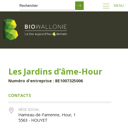
MENU
Passer
au
contenu
principal
Les Jardins d’âme-Hour
Numéro d'entreprise : BE1007325006
CONTACTS
SIÈGE SOCIAL
Hameau-de-Famenne, Hour, 1
5563 - HOUYET