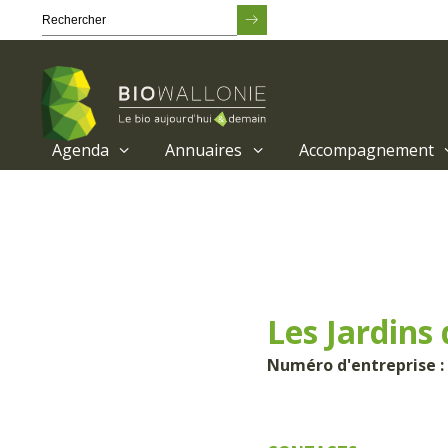
Agenda
Annuaires
Accompagnement
Passer
au
contenu
principal
Les Jardins 
Numéro d'entreprise :