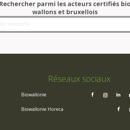
Rechercher parmi les acteurs certifiés bi
wallons et bruxellois
Réseaux sociaux
Biowallonie
Biowallonie Horeca