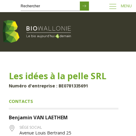
MENU
Passer
au
contenu
principal
Les idées à la pelle SRL
Numéro d'entreprise : BE0781335691
CONTACTS
Benjamin
VAN LAETHEM
SIÈGE SOCIAL
Avenue Louis Bertrand 25