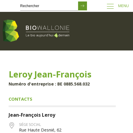
MENU
Passer
au
contenu
principal
Leroy Jean-François
Numéro d'entreprise : BE 0885.568.032
CONTACTS
Jean-François
Leroy
SIÈGE SOCIAL
Rue Haute Desnié, 62