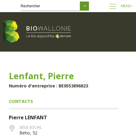
MENU
Passer
au
contenu
principal
Lenfant, Pierre
Numéro d'entreprise : BE0553896823
CONTACTS
Pierre
LENFANT
SIÈGE SOCIAL
Beho, 52