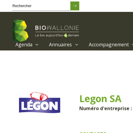
Agenda
Annuaires
Accompagnement
Passer
au
contenu
principal
Legon SA
Numéro d'entreprise :