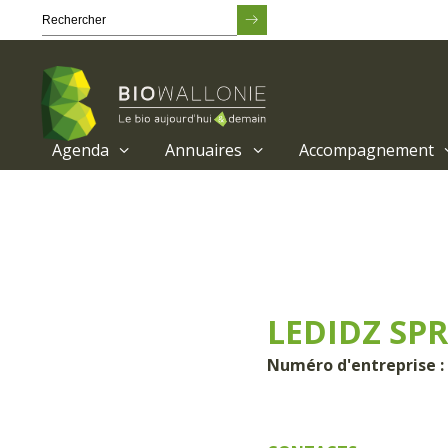
Agenda
Annuaires
Accompagnement
Passer
au
contenu
principal
LEDIDZ SPR
Numéro d'entreprise :