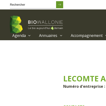
Agenda
Annuaires
Accompagnement
Passer
au
contenu
principal
LECOMTE A
Numéro d'entreprise :