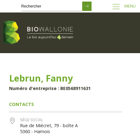
MENU
Passer
au
contenu
principal
Lebrun, Fanny
Numéro d'entreprise : BE0568911631
CONTACTS
SIÈGE SOCIAL
Rue de Miécret, 79 - boîte A
5360 - Hamois