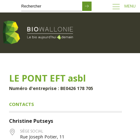
MENU
Passer
au
contenu
principal
LE PONT EFT asbl
Numéro d'entreprise : BE0426 178 705
CONTACTS
Christine
Putseys
SIÈGE SOCIAL
Rue Joseph Potier, 11