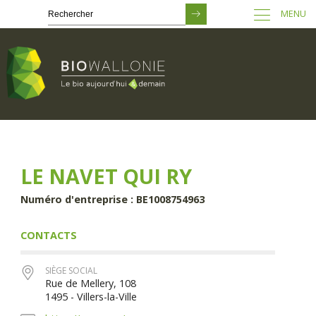
MENU
Passer
au
contenu
principal
LE NAVET QUI RY
Numéro d'entreprise : BE1008754963
CONTACTS
SIÈGE SOCIAL
Rue de Mellery, 108
1495 - Villers-la-Ville