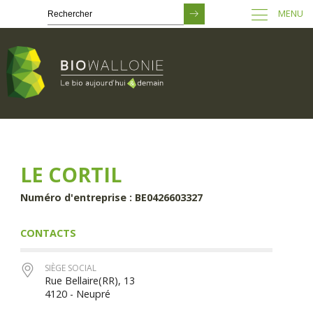
MENU
Passer
au
contenu
principal
LE CORTIL
Numéro d'entreprise : BE0426603327
CONTACTS
SIÈGE SOCIAL
Rue Bellaire(RR), 13
4120 - Neupré