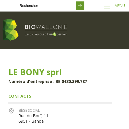
MENU
Passer
au
contenu
principal
LE BONY sprl
Numéro d'entreprise : BE 0430.399.787
CONTACTS
SIÈGE SOCIAL
Rue du Bonî, 11
6951 - Bande