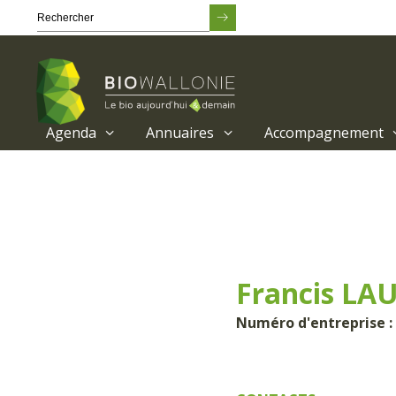
Agenda
Annuaires
Accompagnement
Passer
au
contenu
principal
Francis LA
Numéro d'entreprise :