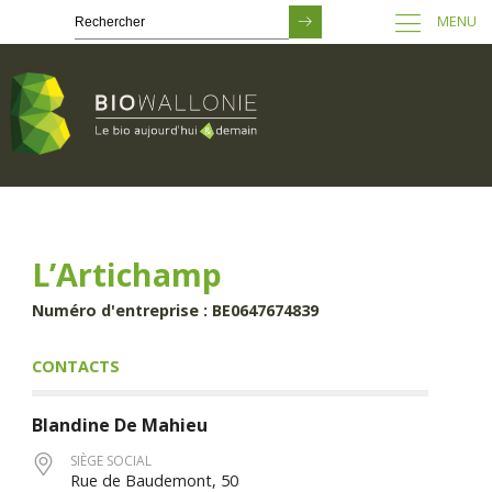
MENU
Passer
au
contenu
principal
L’Artichamp
Numéro d'entreprise : BE0647674839
CONTACTS
Blandine
De Mahieu
SIÈGE SOCIAL
Rue de Baudemont, 50