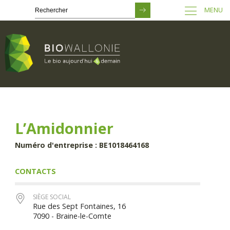
MENU
Passer
au
contenu
principal
L’Amidonnier
Numéro d'entreprise : BE1018464168
CONTACTS
SIÈGE SOCIAL
Rue des Sept Fontaines, 16
7090 - Braine-le-Comte