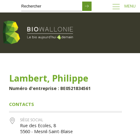
MENU
Passer
au
contenu
principal
Lambert, Philippe
Numéro d'entreprise : BE0521834561
CONTACTS
SIÈGE SOCIAL
Rue des Ecoles, 8
5560 - Mesnil-Saint-Blaise