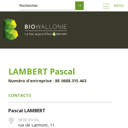
MENU
Passer
au
contenu
principal
LAMBERT Pascal
Numéro d'entreprise : BE 0688.315.463
CONTACTS
Pascal
LAMBERT
SIÈGE SOCIAL
rue de Larmont, 11