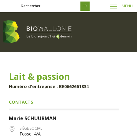
MENU
Passer
au
contenu
principal
Lait & passion
Numéro d'entreprise : BE0662661834
CONTACTS
Marie
SCHUURMAN
SIÈGE SOCIAL
Fosse, 4/A