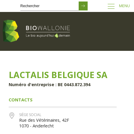
MENU
Passer
au
contenu
principal
LACTALIS BELGIQUE SA
Numéro d'entreprise : BE 0443.872.394
CONTACTS
SIÈGE SOCIAL
Rue des Vétérinaires, 42F
1070 - Anderlecht