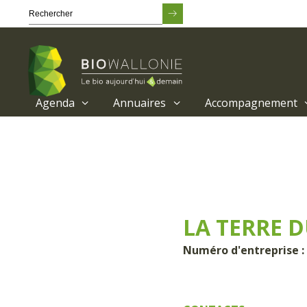
Agenda
Annuaires
Accompagnement
Passer
au
contenu
principal
LA TERRE D
Numéro d'entreprise :