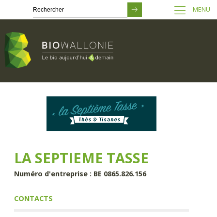
MENU
Passer
au
contenu
principal
LA SEPTIEME TASSE
Numéro d'entreprise : BE 0865.826.156
CONTACTS