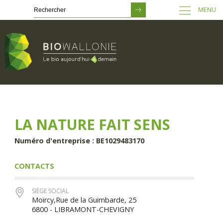
MENU
Passer
au
contenu
principal
LA NATURE FAIT SENS
Numéro d'entreprise : BE1029483170
CONTACTS
SIÈGE SOCIAL
Moircy,Rue de la Guimbarde, 25
6800 - LIBRAMONT-CHEVIGNY